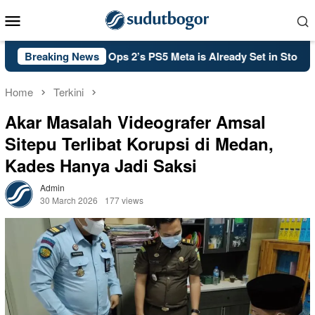
Skip
Mobile
to
Menu
content
l of Duty: Black Ops 2’s PS5 Meta is Already Set in Stone
Breaking News
Home
Terkini
Akar Masalah Videografer Amsal
Sitepu Terlibat Korupsi di Medan,
Kades Hanya Jadi Saksi
Admin
30 March 2026
177 views