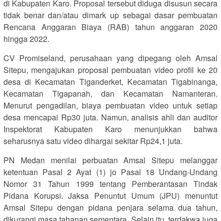
di Kabupaten Karo. Proposal tersebut diduga disusun secara
tidak benar dan/atau dimark up sebagai dasar pembuatan
Rencana Anggaran Biaya (RAB) tahun anggaran 2020
hingga 2022.
CV Promiseland, perusahaan yang dipegang oleh Amsal
Sitepu, mengajukan proposal pembuatan video profil ke 20
desa di Kecamatan Tiganderket, Kecamatan Tigabinanga,
Kecamatan Tigapanah, dan Kecamatan Namanteran.
Menurut pengadilan, biaya pembuatan video untuk setiap
desa mencapai Rp30 juta. Namun, analisis ahli dan auditor
Inspektorat Kabupaten Karo menunjukkan bahwa
seharusnya satu video dihargai sekitar Rp24,1 juta.
PN Medan menilai perbuatan Amsal Sitepu melanggar
ketentuan Pasal 2 Ayat (1) jo Pasal 18 Undang-Undang
Nomor 31 Tahun 1999 tentang Pemberantasan Tindak
Pidana Korupsi. Jaksa Penuntut Umum (JPU) menuntut
Amsal Sitepu dengan pidana penjara selama dua tahun,
dikurangi masa tahanan sementara. Selain itu, terdakwa juga