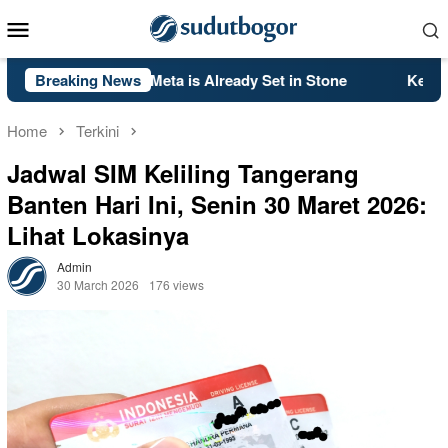
Skip
Mobile
to
Menu
content
k Ops 2’s PS5 Meta is Already Set in Stone
Breaking News
Kelsey Mitch
Home
Terkini
Jadwal SIM Keliling Tangerang
Banten Hari Ini, Senin 30 Maret 2026:
Lihat Lokasinya
Admin
30 March 2026
176 views