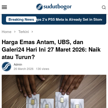
Skip
Mobile
to
Menu
content
of Duty: Black Ops 2’s PS5 Meta is Already Set in Stone
Breaking News
Home
Terkini
Harga Emas Antam, UBS, dan
Galeri24 Hari Ini 27 Maret 2026: Naik
atau Turun?
Admin
26 March 2026
136 views