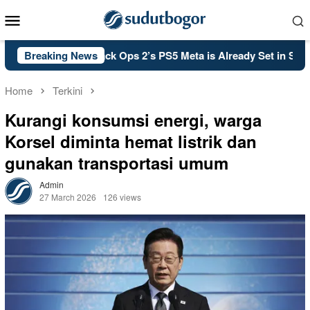
Skip
Mobile
to
Menu
content
l of Duty: Black Ops 2’s PS5 Meta is Already Set in Stone
Breaking News
Home
Terkini
Kurangi konsumsi energi, warga
Korsel diminta hemat listrik dan
gunakan transportasi umum
Admin
27 March 2026
126 views