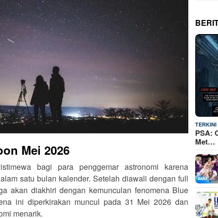
BERI
TERKINI
PSA: C
Met…
oon Mei 2026
istimewa bagi para penggemar astronomi karena
alam satu bulan kalender. Setelah diawali dengan full
uga akan diakhiri dengan kemunculan fenomena Blue
ena ini diperkirakan muncul pada 31 Mei 2026 dan
nomi menarik.