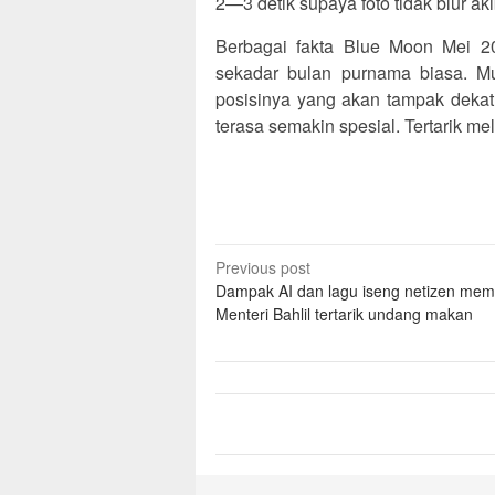
2—3 detik supaya foto tidak blur ak
Berbagai fakta Blue Moon Mei 2
sekadar bulan purnama biasa. M
posisinya yang akan tampak dekat
terasa semakin spesial. Tertarik me
Post
Previous post
Dampak AI dan lagu iseng netizen mem
navigation
Menteri Bahlil tertarik undang makan