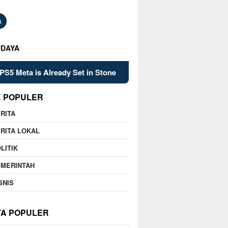
h
UDAYA
is Already Set in Stone
Kelsey Mitchell’s Late Heroics 
K POPULER
RITA
RITA LOKAL
LITIK
EMERINTAH
SNIS
TA POPULER