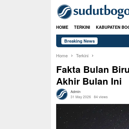
Skip
to
content
HOME
TERKINI
KABUPATEN BO
Breaking News
Home
Terkini
Fakta Bulan Biru
Akhir Bulan Ini
Admin
31 May 2026
84 views