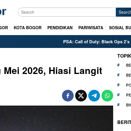
Searc
GOR
KOTA BOGOR
PENDIDIKAN
PARIWISATA
SOSIAL B
PSA: Call of Duty: Black Ops 2’s PS5 Meta 
TOPI
BE
 Mei 2026, Hiasi Langit
BE
PO
P
BI
BERI