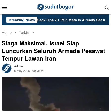
Skip
Mobile
to
Menu
content
 Call of Duty: Black Ops 2’s PS5 Meta is Already Set in Stone
Breaking News
Home
Terkini
Siaga Maksimal, Israel Siap
Luncurkan Seluruh Armada Pesawat
Tempur Lawan Iran
Admin
5 May 2026
99 views