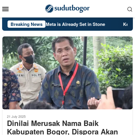
Skip
Mobile
to
Menu
content
lack Ops 2’s PS5 Meta is Already Set in Stone
Breaking News
Kelsey Mit
21 July 2025
Dinilai Merusak Nama Baik
Kabupaten Bogor, Dispora Akan