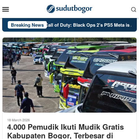
Skip
Mobile
to
Menu
content
Breaking News
PSA: Call of Duty: Black Ops 2’s PS5 Meta is Already
18 March 2026
4.000 Pemudik Ikuti Mudik Gratis
Kabupaten Bogor, Terbesar di