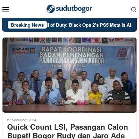
Skip
Mobile
to
Menu
content
Breaking News
PSA: Call of Duty: Black Ops 2’s PS5 Meta is Already Se
27 November 2024
Quick Count LSI, Pasangan Calon
Bupati Bogor Rudy dan Jaro Ade