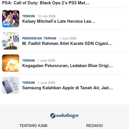
PSA: Call of Duty: Black Ops 2’s PS5 Met…
10 July 2026
TERKINI
Kelsey Mitchell’s Late Heroics Lea…
,
1 June 2026
PENDIDIKAN
TERKINI
M. Fadhil Rahman Atlet Karate SDN Cigani…
1 June 2026
TERKINI
Kegagalan Peluncuran, Ledakan Blue Origi…
1 June 2026
TERKINI
Samsung Kalahkan Apple di Tanah Air, Jad…
TENTANG KAMI
REDAKSI