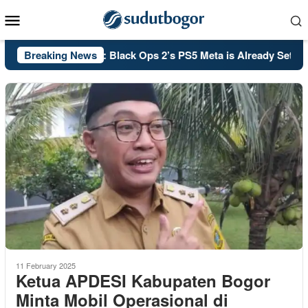
Skip
Mobile
to
Menu
content
PSA: Call of Duty: Black Ops 2’s PS5 Meta is Already Set in Sto
Breaking News
11 February 2025
Ketua APDESI Kabupaten Bogor
Minta Mobil Operasional di