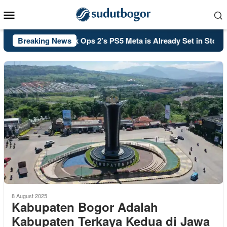
Skip
Mobile
to
Menu
content
Call of Duty: Black Ops 2’s PS5 Meta is Already Set in Stone
Breaking News
8 August 2025
Kabupaten Bogor Adalah
Kabupaten Terkaya Kedua di Jawa