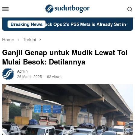
Skip
Mobile
to
Menu
content
Call of Duty: Black Ops 2’s PS5 Meta is Already Set in Stone
Breaking News
Home
Terkini
Ganjil Genap untuk Mudik Lewat Tol
Mulai Besok: Detilannya
Admin
26 March 2025
162 views