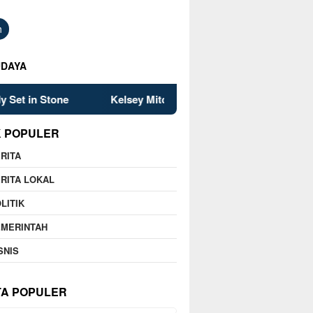
h
UDAYA
elsey Mitchell’s Late Heroics Lead Fever Past Mercury in Tense
K POPULER
RITA
RITA LOKAL
LITIK
EMERINTAH
SNIS
TA POPULER