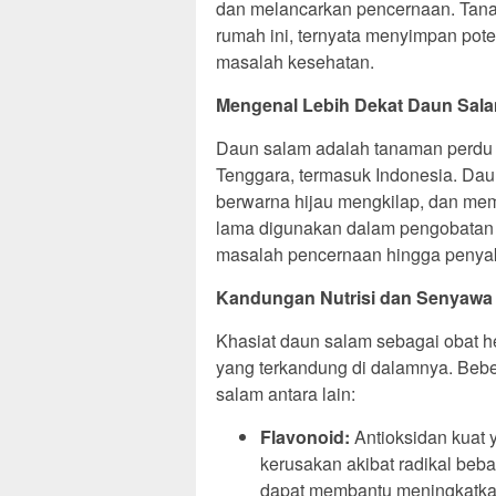
dan melancarkan pencernaan. Tan
rumah ini, ternyata menyimpan pote
masalah kesehatan.
Mengenal Lebih Dekat Daun Sal
Daun salam adalah tanaman perdu a
Tenggara, termasuk Indonesia. Dau
berwarna hijau mengkilap, dan memi
lama digunakan dalam pengobatan tr
masalah pencernaan hingga penyakit
Kandungan Nutrisi dan Senyawa 
Khasiat daun salam sebagai obat he
yang terkandung di dalamnya. Beb
salam antara lain:
Flavonoid:
Antioksidan kuat 
kerusakan akibat radikal bebas
dapat membantu meningkatkan