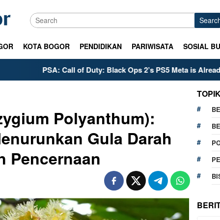
Searc
GOR
KOTA BOGOR
PENDIDIKAN
PARIWISATA
SOSIAL B
f Duty: Black Ops 2’s PS5 Meta is Already Set in Stone
K
TOPI
BE
zygium Polyanthum):
BE
Menurunkan Gula Darah
PO
n Pencernaan
P
BI
BERI