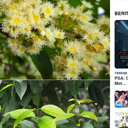
BERI
TERKINI
PSA: C
Met…