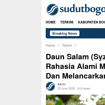
Skip
to
content
HOME
TERKINI
KABUPATEN BO
Breaking News
PSA: Call o
Home
Terkini
Daun Salam (Sy
Rahasia Alami 
Dan Melancarka
Admin
23 June 2025
219 views