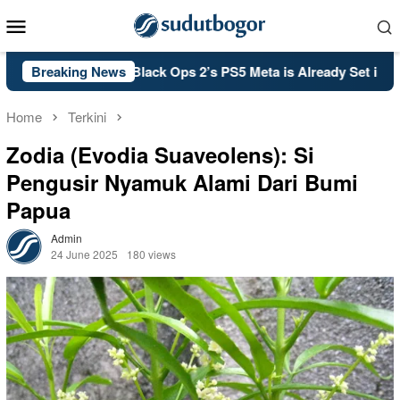
Skip
Mobile
to
Menu
content
 of Duty: Black Ops 2’s PS5 Meta is Already Set in Stone
Breaking News
Home
Terkini
Zodia (Evodia Suaveolens): Si
Pengusir Nyamuk Alami Dari Bumi
Papua
Admin
24 June 2025
180 views