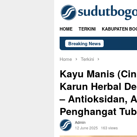
Skip
to
content
HOME
TERKINI
KABUPATEN BO
Breaking News
Home
Terkini
Kayu Manis (Ci
Karun Herbal D
– Antioksidan, A
Penghangat Tub
Admin
12 June 2025
163 views