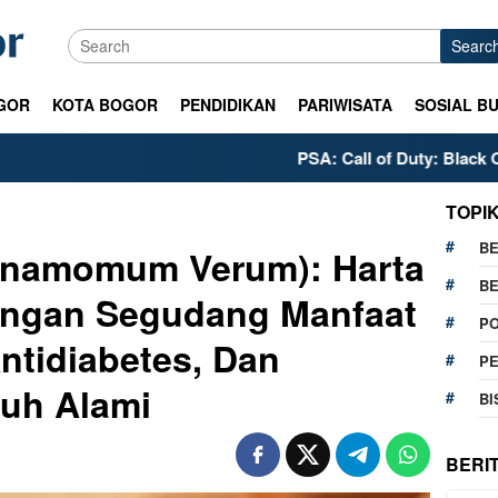
Searc
GOR
KOTA BOGOR
PENDIDIKAN
PARIWISATA
SOSIAL B
PSA: Call of Duty: Black Ops 2’s PS5 Meta is Al
TOPI
BE
nnamomum Verum): Harta
BE
engan Segudang Manfaat
PO
ntidiabetes, Dan
P
uh Alami
BI
BERI