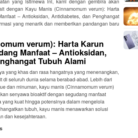
an yang istimewa ini, kami dengan gembira akan
kait dengan Kayu Manis (Cinnamomum verum): Harta
nfaat – Antioksidan, Antidiabetes, dan Penghangat
nformasi yang menarik dan memberikan pandangan baru
omum verum): Harta Karun
ang Manfaat – Antioksidan,
enghangat Tubuh Alami
ya yang khas dan rasa hangatnya yang menenangkan,
t di seluruh dunia selama berabad-abad. Lebih dari
 kue dan minuman, kayu manis (Cinnamomum verum)
akan senyawa bioaktif dengan segudang manfaat
ya yang kuat hingga potensinya dalam mengelola
angatkan tubuh, kayu manis menawarkan solusi
n dan kesejahteraan.
s