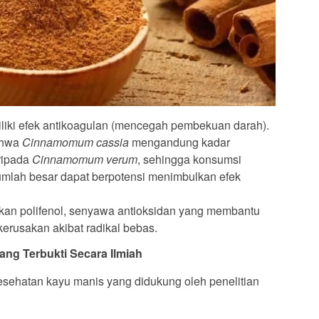
iki efek antikoagulan (mencegah pembekuan darah).
ahwa
Cinnamomum cassia
mengandung kadar
aripada
Cinnamomum verum
, sehingga konsumsi
mlah besar dapat berpotensi menimbulkan efek
an polifenol, senyawa antioksidan yang membantu
 kerusakan akibat radikal bebas.
ng Terbukti Secara Ilmiah
esehatan kayu manis yang didukung oleh penelitian