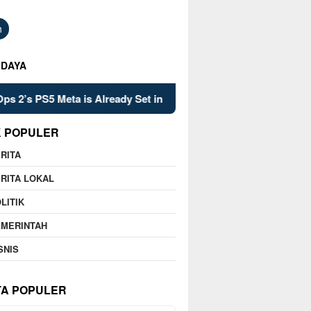
h
UDAYA
ready Set in Stone
Kelsey Mitchell’s Late Heroics Lead 
K POPULER
RITA
RITA LOKAL
LITIK
EMERINTAH
SNIS
TA POPULER