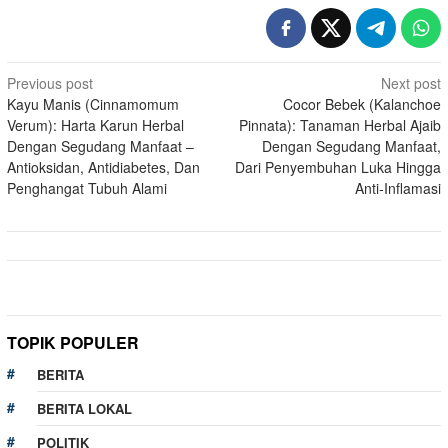
Post
Previous post
Next post
Kayu Manis (Cinnamomum
Cocor Bebek (Kalanchoe
navigation
Verum): Harta Karun Herbal
Pinnata): Tanaman Herbal Ajaib
Dengan Segudang Manfaat –
Dengan Segudang Manfaat,
Antioksidan, Antidiabetes, Dan
Dari Penyembuhan Luka Hingga
Penghangat Tubuh Alami
Anti-Inflamasi
TOPIK POPULER
BERITA
BERITA LOKAL
POLITIK