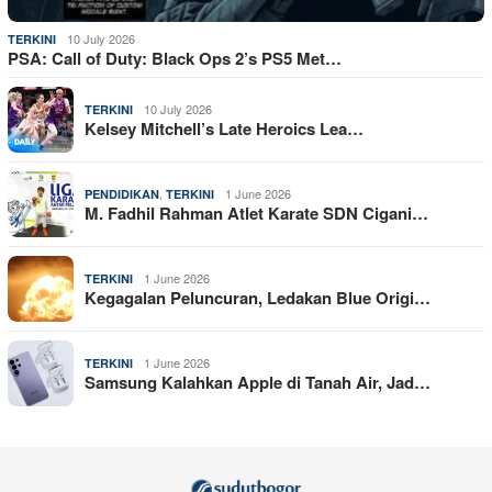
10 July 2026
TERKINI
PSA: Call of Duty: Black Ops 2’s PS5 Met…
10 July 2026
TERKINI
Kelsey Mitchell’s Late Heroics Lea…
,
1 June 2026
PENDIDIKAN
TERKINI
M. Fadhil Rahman Atlet Karate SDN Cigani…
1 June 2026
TERKINI
Kegagalan Peluncuran, Ledakan Blue Origi…
1 June 2026
TERKINI
Samsung Kalahkan Apple di Tanah Air, Jad…