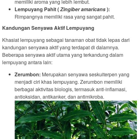
memiliki aroma yang lebih lembut.
Lempuyang Pahit (
Zingiber amaricans
):
Rimpangnya memiliki rasa yang sangat pahit.
Kandungan Senyawa Aktif Lempuyang
Khasiat lempuyang sebagai tanaman obat tidak lepas dari
kandungan senyawa aktif yang terdapat di dalamnya.
Beberapa senyawa aktif utama yang terkandung dalam
lempuyang antara lain:
Zerumbon:
Merupakan senyawa seskuiterpen yang
menjadi ciri khas lempuyang. Zerumbon memiliki
berbagai aktivitas biologis, termasuk anti-inflamasi,
antioksidan, antikanker, dan antimikroba.