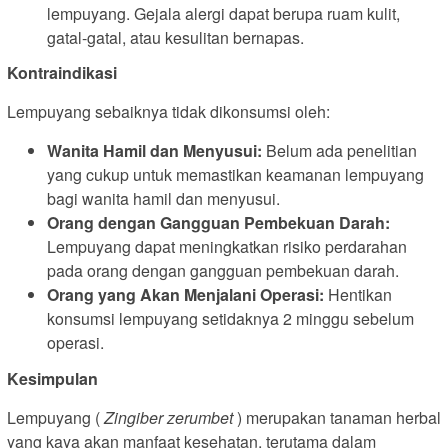
lempuyang. Gejala alergi dapat berupa ruam kulit,
gatal-gatal, atau kesulitan bernapas.
Kontraindikasi
Lempuyang sebaiknya tidak dikonsumsi oleh:
Wanita Hamil dan Menyusui:
Belum ada penelitian
yang cukup untuk memastikan keamanan lempuyang
bagi wanita hamil dan menyusui.
Orang dengan Gangguan Pembekuan Darah:
Lempuyang dapat meningkatkan risiko perdarahan
pada orang dengan gangguan pembekuan darah.
Orang yang Akan Menjalani Operasi:
Hentikan
konsumsi lempuyang setidaknya 2 minggu sebelum
operasi.
Kesimpulan
Lempuyang (
Zingiber zerumbet
) merupakan tanaman herbal
yang kaya akan manfaat kesehatan, terutama dalam