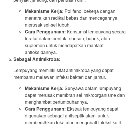
Mekanisme Kerja:
Polifenol bekerja dengan
menetralkan radikal bebas dan mencegahnya
merusak sel-sel tubuh.
Cara Penggunaan:
Konsumsi lempuyang secara
teratur dalam bentuk rebusan, bubuk, atau
suplemen untuk mendapatkan manfaat
antioksidannya.
Sebagai Antimikroba:
Lempuyang memiliki sifat antimikroba yang dapat
membantu melawan infeksi bakteri dan jamur.
Mekanisme Kerja:
Senyawa dalam lempuyang
dapat merusak membran sel mikroorganisme dan
menghambat pertumbuhannya.
Cara Penggunaan:
Ekstrak lempuyang dapat
digunakan sebagai antiseptik alami untuk
membersihkan luka atau mengobati infeksi kulit.