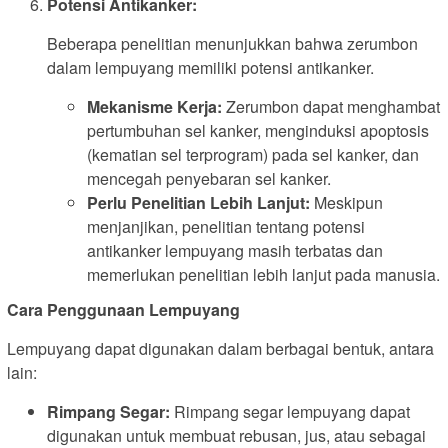
Potensi Antikanker:
Beberapa penelitian menunjukkan bahwa zerumbon
dalam lempuyang memiliki potensi antikanker.
Mekanisme Kerja:
Zerumbon dapat menghambat
pertumbuhan sel kanker, menginduksi apoptosis
(kematian sel terprogram) pada sel kanker, dan
mencegah penyebaran sel kanker.
Perlu Penelitian Lebih Lanjut:
Meskipun
menjanjikan, penelitian tentang potensi
antikanker lempuyang masih terbatas dan
memerlukan penelitian lebih lanjut pada manusia.
Cara Penggunaan Lempuyang
Lempuyang dapat digunakan dalam berbagai bentuk, antara
lain:
Rimpang Segar:
Rimpang segar lempuyang dapat
digunakan untuk membuat rebusan, jus, atau sebagai