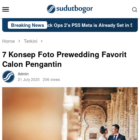
Skip
Mobile
to
Menu
content
all of Duty: Black Ops 2’s PS5 Meta is Already Set in Stone
Breaking News
Home
Terkini
7 Konsep Foto Prewedding Favorit
Calon Pengantin
Admin
21 July 2025
206 views