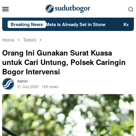
Skip
Mobile
to
Menu
content
k Ops 2’s PS5 Meta is Already Set in Stone
Breaking News
Kelsey Mitche
Home
Terkini
Orang Ini Gunakan Surat Kuasa
untuk Cari Untung, Polsek Caringin
Bogor Intervensi
Admin
21 July 2025
169 views