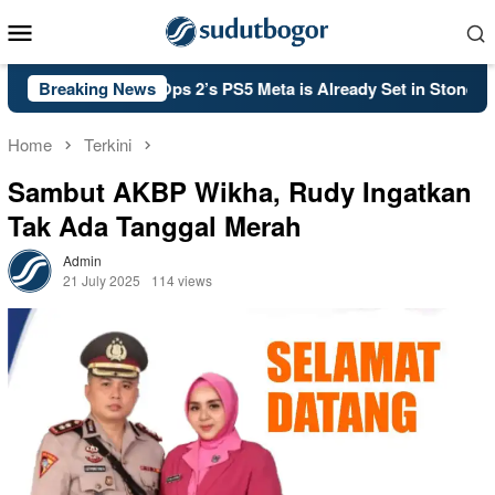
Skip
Mobile
to
Menu
content
 of Duty: Black Ops 2’s PS5 Meta is Already Set in Stone
Breaking News
Home
Terkini
Sambut AKBP Wikha, Rudy Ingatkan
Tak Ada Tanggal Merah
Admin
21 July 2025
114 views