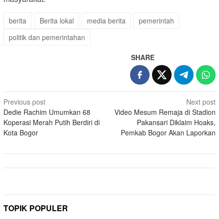
berita
Berita lokal
media berita
pemerintah
politik dan pemerintahan
SHARE
Post
Previous post
Next post
Dedie Rachim Umumkan 68
Video Mesum Remaja di Stadion
navigation
Koperasi Merah Putih Berdiri di
Pakansari Diklaim Hoaks,
Kota Bogor
Pemkab Bogor Akan Laporkan
TOPIK POPULER