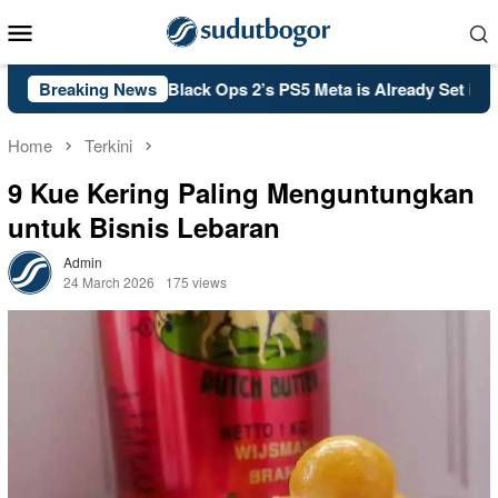
Skip
Mobile
to
Menu
content
: Black Ops 2’s PS5 Meta is Already Set in Stone
Breaking News
Kelsey 
Home
Terkini
9 Kue Kering Paling Menguntungkan
untuk Bisnis Lebaran
Admin
24 March 2026
175 views