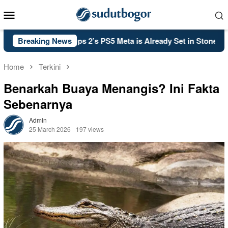
Skip
Mobile
to
Menu
content
f Duty: Black Ops 2’s PS5 Meta is Already Set in Stone
Breaking News
K
Home
Terkini
Benarkah Buaya Menangis? Ini Fakta
Sebenarnya
Admin
25 March 2026
197 views