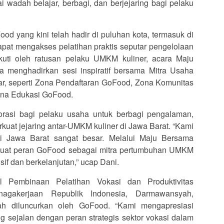
wadah belajar, berbagi, dan berjejaring bagi pelaku
od yang kini telah hadir di puluhan kota, termasuk di
apat mengakses pelatihan praktis seputar pengelolaan
ikuti oleh ratusan pelaku UMKM kuliner, acara Maju
menghadirkan sesi inspiratif bersama Mitra Usaha
ar, seperti Zona Pendaftaran GoFood, Zona Komunitas
na Edukasi GoFood.
orasi bagi pelaku usaha untuk berbagi pengalaman,
at jejaring antar-UMKM kuliner di Jawa Barat. “Kami
i Jawa Barat sangat besar. Melalui Maju Bersama
kuat peran GoFood sebagai mitra pertumbuhan UMKM
sif dan berkelanjutan,” ucap Dani.
al Pembinaan Pelatihan Vokasi dan Produktivitas
enagakerjaan Republik Indonesia, Darmawansyah,
ah diluncurkan oleh GoFood. “Kami mengapresiasi
g sejalan dengan peran strategis sektor vokasi dalam