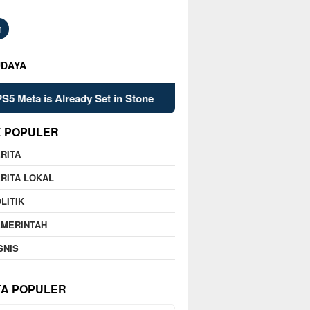
h
UDAYA
Already Set in Stone
Kelsey Mitchell’s Late Heroics Lea
K POPULER
RITA
RITA LOKAL
LITIK
EMERINTAH
SNIS
TA POPULER