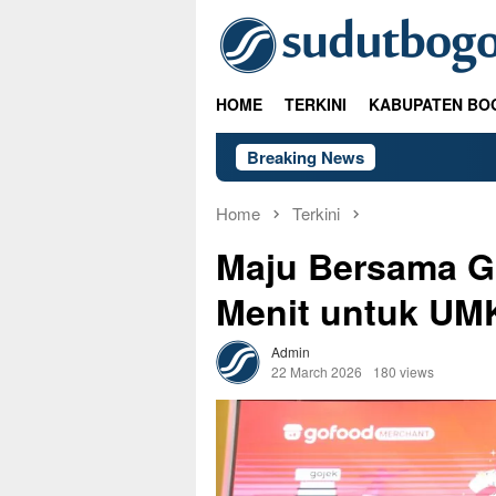
Skip
to
content
HOME
TERKINI
KABUPATEN BO
Breaking News
Home
Terkini
Maju Bersama G
Menit untuk UM
Admin
22 March 2026
180 views