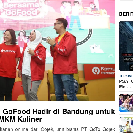
BERI
TERKINI
PSA: C
Met…
ma GoFood Hadir di Bandung untuk
UMKM Kuliner
anan online dari Gojek, unit bisnis PT GoTo Gojek