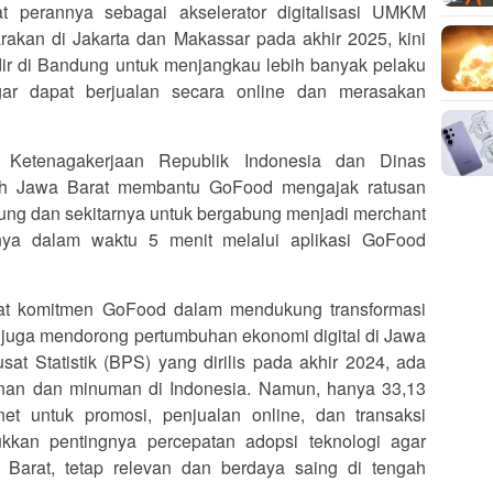
t perannya sebagai akselerator digitalisasi UMKM
arakan di Jakarta dan Makassar pada akhir 2025, kini
dir di Bandung untuk menjangkau lebih banyak pelaku
ar dapat berjualan secara online dan merasakan
 Ketenagakerjaan Republik Indonesia dan Dinas
ah Jawa Barat membantu GoFood mengajak ratusan
ung dan sekitarnya untuk bergabung menjadi merchant
a dalam waktu 5 menit melalui aplikasi GoFood
kuat komitmen GoFood dalam mendukung transformasi
pi juga mendorong pertumbuhan ekonomi digital di Jawa
at Statistik (BPS) yang dirilis pada akhir 2024, ada
nan dan minuman di Indonesia. Namun, hanya 33,13
et untuk promosi, penjualan online, dan transaksi
kkan pentingnya percepatan adopsi teknologi agar
Barat, tetap relevan dan berdaya saing di tengah