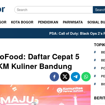
Searc
GOR
KOTA BOGOR
PENDIDIKAN
PARIWISATA
SOSIAL B
PSA: Call of Duty: Black Ops 2’s PS5 Meta is 
TOPI
BE
oFood: Daftar Cepat 5
BE
KM Kuliner Bandung
PO
P
BI
BERI