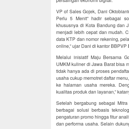
persaingan ekonomi digital.
VP of Sales Gojek, Dani Oktobian
Perlu 5 Menit” hadir sebagai so
khususnya di Kota Bandung dan Jaw
menjadi lebih cepat dan mudah. 
data KTP dan nomor rekening, pela
online,” ujar Dani di kantor BBPVP
Melalui inisiatif Maju Bersama 
UMKM kuliner di Jawa Barat bisa
tidak hanya ada di proses pendaftar
usaha cukup memotret daftar menu
ke halaman usaha mereka. Denga
kualitas produk dan layanan,” katan
Setelah bergabung sebagai Mitr
berbagai solusi berbasis teknolo
pengaturan promo hingga fitur anal
dan performa usaha. Selain dukun