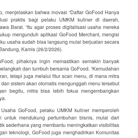
to, menjelaskan bahwa inovasi “Daftar GoFood Hanya
lusi praktis bagi pelaku UMKM kuliner di daerah,
a Barat. “Itu agar proses digitalisasi usaha mereka
Cukup mengunduh aplikasi GoFood Merchant, mengisi
ku usaha sudah bisa langsung mulai berjualan secara
 Bandung, Kamis (26/2/2026).
GoFood, pihaknya ingin memastikan semakin banyak
 melangkah dan tumbuh bersama GoFood. “Kemudahan
an, tetapi juga melalui fitur scan menu, di mana mitra
, dan sistem akan otomatis mengunggah menu tersebut
n begitu, mitra bisa lebih fokus mengembangkan
ya.
a Usaha GoFood, pelaku UMKM kuliner memperoleh
gi untuk mendukung pertumbuhan bisnis, mulai dari
itik sederhana yang membantu meningkatkan visibilitas
gan teknologi, GoFood juga menghadirkan Komunitas