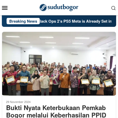
Skip
Mobile
to
Menu
content
A: Call of Duty: Black Ops 2’s PS5 Meta is Already Set in Stone
Breaking News
29 November 2024
Bukti Nyata Keterbukaan Pemkab
Bogor melalui Keberhasilan PPID