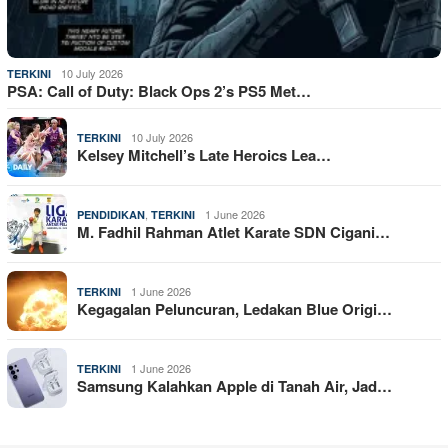
10 July 2026
TERKINI
PSA: Call of Duty: Black Ops 2’s PS5 Met…
10 July 2026
TERKINI
Kelsey Mitchell’s Late Heroics Lea…
,
1 June 2026
PENDIDIKAN
TERKINI
M. Fadhil Rahman Atlet Karate SDN Cigani…
1 June 2026
TERKINI
Kegagalan Peluncuran, Ledakan Blue Origi…
1 June 2026
TERKINI
Samsung Kalahkan Apple di Tanah Air, Jad…